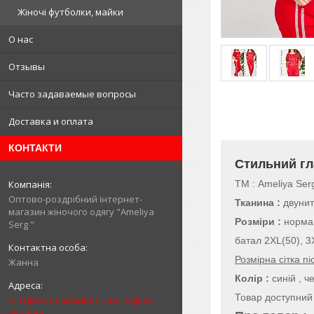
Жіночі футболки, майки
О нас
Отзывы
Часто задаваемые вопросы
Доставка и оплата
КОНТАКТИ
Стильний гл
ТМ : Ameliya Ser
Оптово-роздрібний інтернет-
Тканина :
двунит
магазин жіночого одягу "Ameliya
Розміри :
норма 
Serg "
батал 2XL(50), 3
Розмірна сітка пі
Жанна
Колір :
синій , 
Товар доступний 
м. Одеса промринок 7-км, Одеса,
Україна