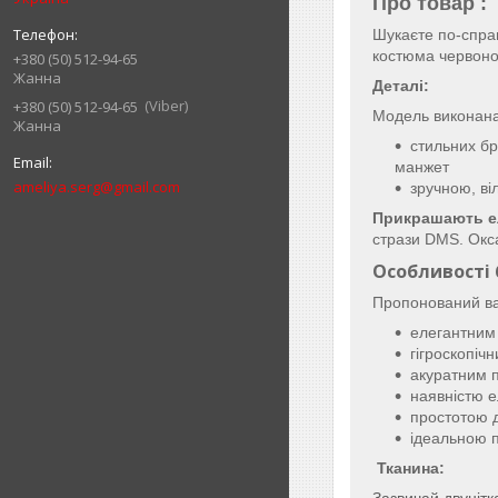
Про товар :
Шукаєте по-спра
костюма червоног
+380 (50) 512-94-65
Жанна
Деталі:
Viber
+380 (50) 512-94-65
Модель виконана
Жанна
стильних бр
манжет
ameliya.serg@gmail.com
зручною, в
Прикрашають е
стрази DMS. Окса
Особливості 
Пропонований вар
елегантним 
гігроскопіч
акуратним 
наявністю 
простотою 
ідеальною 
Тканина:
Зазвичай двунітк