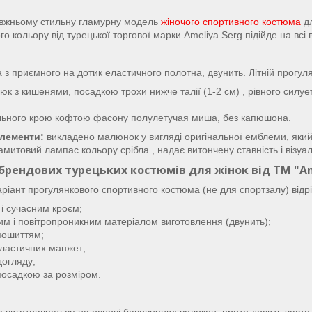
вжньому стильну гламурну модель
жіночого спортивного костюма
дл
о кольору від турецької торгової марки Ameliya Serg підійде на всі 
 з приємного на дотик еластичного полотна, двунить.
Літній прогул
юк з кишенями, посадкою трохи нижче талії (1-2 см) , рівного силуету
ільного крою кофтою фасону полулетучая миша, без капюшона.
лементи:
викладено малюнок у вигляді оригінальної емблеми, який
митовий лампас кольору срібла , надає витончену ставність і візуа
брендових турецьких костюмів для жінок від ТМ "Am
іант прогулянкового спортивного костюма (не для спортзалу) відрі
і сучасним кроєм;
ним і повітропроникним матеріалом виготовлення (двунить);
пошиттям;
еластичних манжет;
догляду;
посадкою за розміром.
а виготовляється на основі бавовняних волокон, проте досить часто