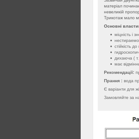
матеріал почина
невеликій пропор
Трикотаж мало м
Основні власти
міцність і з
нестираемос
стійкість до
гидроскопи
дихаюча ( т
має відмінн
Рекомендації:
пр
Прання :
вода п
Є варіанти для жі
Замовляйте за н