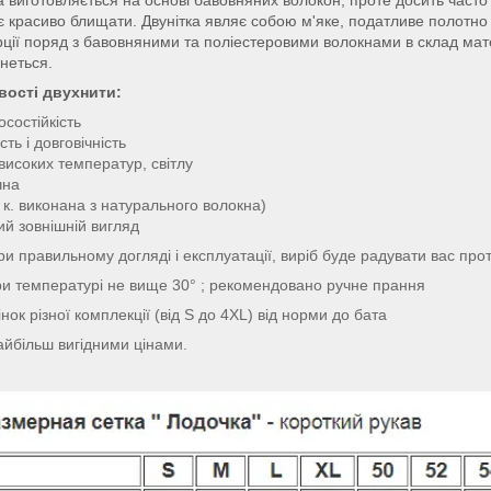
є красиво блищати. Двунітка являє собою м'яке, податливе полотно
ції поряд з бавовняними та поліестеровими волокнами в склад матер
неться.
вості двухнити:
носостійкість
ть і довговічність
 високих температур, світлу
чна
. к. виконана з натурального волокна)
ий зовнішній вигляд
и правильному догляді і експлуатації, виріб буде радувати вас про
ри температурі не вище 30° ; рекомендовано ручне прання
нок різної комплекції (від S до 4XL) від норми до бата
айбільш вигідними цінами.