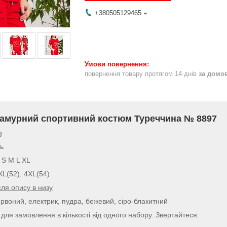
+380505129465
повернення товару протягом 14 днів
за домо
амурний спортивний костюм Туреччина № 8897
g
ь
S M L XL
ХL(52), 4XL(54)
сля опису в низу
червоний, електрик, пудра, бежевий, сіро-блакитний
для замовлення в кількості від одного набору. Звертайтеся.