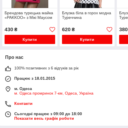
Брендова турецька майка
Блузка біла в горох модна
Блуз
«PAKKOO» з Мікі Маусом
Туреччина
Туре
430
620
380
₴
₴
Купити
Купити
Про нас
100% позитивних з 6 відгуків за рік
Працює з 18.01.2015
м. Одеса
м. Одеса промринок 7-км, Одеса, Україна
Контакти
Сьогодні працює з 09:00 до 18:00
Показати весь графік роботи