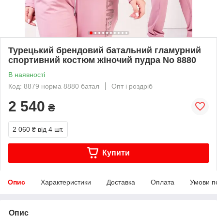
Турецький брендовий батальний гламурний
спортивний костюм жіночий пудра No 8880
В наявності
Код: 8879 норма 8880 батал
Опт і роздріб
2 540
₴
2 060 ₴
від 4 шт.
Купити
Опис
Характеристики
Доставка
Оплата
Умови п
Опис