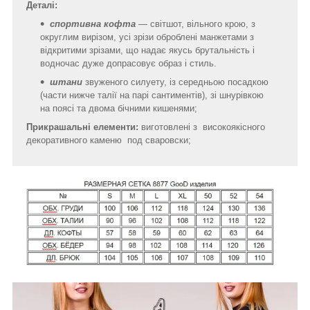
Деталі:
спортивна кофта
— світшот, вільного крою, з
округлим вирізом, усі зрізи оброблені манжетами з
відкритими зрізами, що надає якусь брутальність і
водночас дуже допрасовує образ і стиль.
штани
звуженого силуету, із середньою посадкою
(части нижче талії на парі сантиментів), зі шнурівкою
на поясі та двома бічними кишенями;
Прикрашальні елементи:
виготовлені з
високоякісного
декоративного каменю под сваровски;