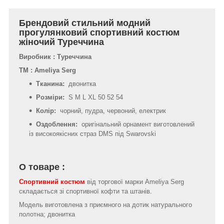
Брендовий стильний модний
прогулянковий спортивний костюм
жіночий Туреччина
Виробник : Туреччина
ТМ : Ameliya Serg
Тканина:
двонитка
Розміри:
S M L XL 50 52 54
Колір:
чорний, пудра, червоний, електрик
Оздоблення:
оригінальний орнамент виготовлений
із високоякісних страз DMS під Swarovski
О товаре :
Спортивний костюм
від торгової марки Ameliya Serg
складається зі спортивної кофти та штанів.
Модель виготовлена з приємного на дотик натурального
полотна; двонитка