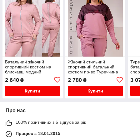
Батальний жіночий
Жіночий стильний
Туре
спортивний костюм на
спортивний батальний
бата
блискавці модний
костюм пр-во Туреччина
спор
брендовий турецький зі
No8877 пудра
жіно
2 640
2 780
3 0
₴
₴
стразами № 8816 пудра
Купити
Купити
Про нас
100% позитивних з 6 відгуків за рік
Працює з 18.01.2015