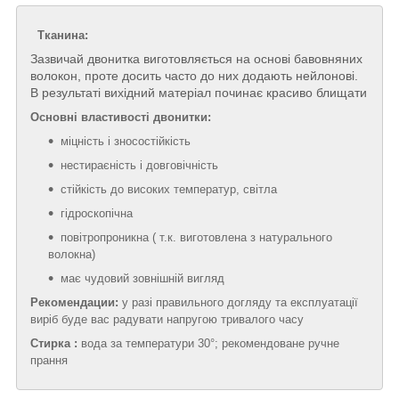
Тканина:
Зазвичай двонитка виготовляється на основі бавовняних
волокон, проте досить часто до них додають нейлонові.
В результаті вихідний матеріал починає красиво блищати
Основні властивості двонитки:
міцність і зносостійкість
нестираєність і довговічність
стійкість до високих температур, світла
гідроскопічна
повітропроникна ( т.к. виготовлена з натурального
волокна)
має чудовий зовнішній вигляд
Рекомендации:
у разі правильного догляду та експлуатації
виріб буде вас радувати напругою тривалого часу
Стирка :
вода за температури 30°; рекомендоване ручне
прання