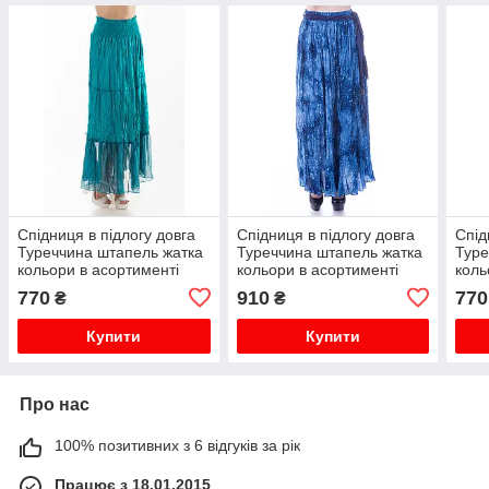
Спідниця в підлогу довга
Спідниця в підлогу довга
Спід
Туреччина штапель жатка
Туреччина штапель жатка
Туре
кольори в асортименті
кольори в асортименті
коль
770
910
770
₴
₴
Купити
Купити
Про нас
100% позитивних з 6 відгуків за рік
Працює з 18.01.2015