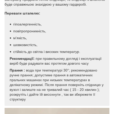
буде справжньою знахідкою у вашому гардеробі.
Переваги штапелю:
гіпоалергенність,
повітропроникність,
м'якість,
шовковистість,
стійкість до світла і високих температур.
Рекомендації:
при правильному догляді і експлуатації
виріб буде радувати вас протягом довгого часу
Прання :
вода при температурі 30°; рекомендовано
ручне прання; допустиме прання в автоматичних
пральних машинах при низьких температурах в
делікатному режимі. Після прання поверніть спідницю у
вузол і залиште на не тривалий час ( 15 - 20 хвилин );
розкрутіть і дайте їй висохнути , так ви збережете її
структиру