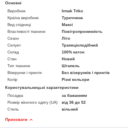
Основні
Виробник
Irmak Triko
Країна виробник
Туреччина
Вид спідниці
Максі
Властивості тканини
Повітропроникність
Сезон
Літо
Силует
Трапецієподібний
Склад
100% катон
Стан
Новий
Тип тканини
Штапель
Візерунки і принти
Без візерунків і принтів
Колір
Різні кольори
Користувальницькі характеристики
Посадка
за бажанням
Розмір жіночого одягу (UA)
від 36 до 52
Стиль
вільний
Приховати