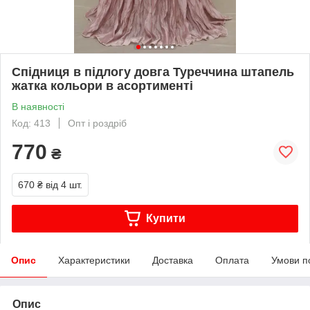
Спідниця в підлогу довга Туреччина штапель
жатка кольори в асортименті
В наявності
Код: 413
Опт і роздріб
770
₴
670 ₴
від 4 шт.
Купити
Опис
Характеристики
Доставка
Оплата
Умови п
Опис