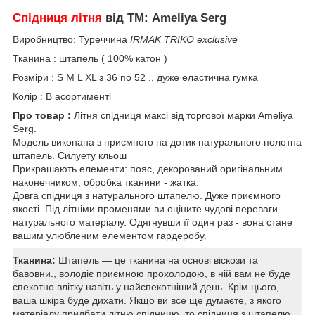
Спідниця літня
від ТМ: Ameliya Serg
Виробництво: Туреччина
IRMAK TRIKO exclusive
Тканина : штапель ( 100% катон )
Розміри : S M L XL з 36 по 52 .. дуже еластична гумка
Колір : В асортименті
Про товар :
Літня спідниця максі від торгової марки Ameliya
Serg.
Модель виконана з приємного на дотик натурального полотна
штапель. Силуету кльош
Прикрашають елементи: пояс, декорований оригінальним
наконечником, обробка тканини - жатка.
Довга спідниця з натурального штапелю. Дуже приємного
якості. Під літніми променями ви оціните чудові переваги
натурального матеріалу. Одягнувши її один раз - вона стане
вашим улюбленим елементом гардеробу.
Тканина:
Штапель — це тканина на основі віскози та
бавовни., володіє приємною прохолодою, в ній вам не буде
спекотно влітку навіть у найспекотніший день. Крім цього,
ваша шкіра буде дихати. Якщо ви все ще думаєте, з якого
матеріалу придбати літню спідницю, то спідниця з штапелю