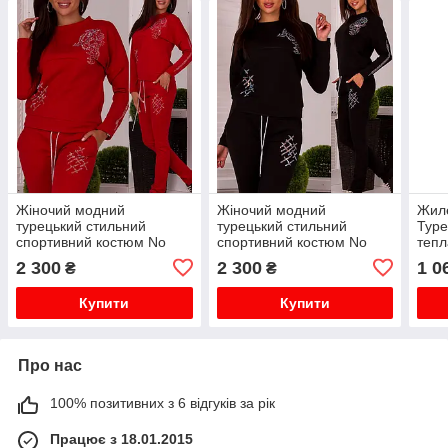
Жіночий модний
Жіночий модний
Жиле
турецький стильний
турецький стильний
Туре
спортивний костюм No
спортивний костюм No
тепл
8881 червоний
8881 чорний
модн
2 300
2 300
1 0
₴
₴
кап
Купити
Купити
Про нас
100% позитивних з 6 відгуків за рік
Працює з 18.01.2015