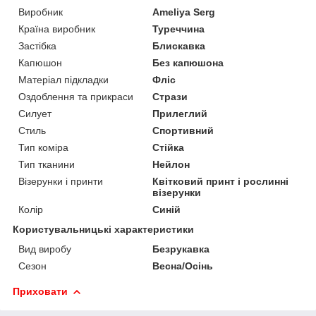
Виробник
Ameliya Serg
Країна виробник
Туреччина
Застібка
Блискавка
Капюшон
Без капюшона
Матеріал підкладки
Фліс
Оздоблення та прикраси
Стрази
Силует
Прилеглий
Стиль
Спортивний
Тип коміра
Стійка
Тип тканини
Нейлон
Візерунки і принти
Квітковий принт і рослинні
візерунки
Колір
Синій
Користувальницькі характеристики
Вид виробу
Безрукавка
Сезон
Весна/Осінь
Приховати