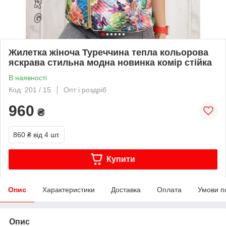
Жилетка жіноча Туреччина тепла кольорова
яскрава стильна модна новинка комір стійка
В наявності
Код: 201 / 15
Опт і роздріб
960
₴
860 ₴
від 4 шт.
Купити
Опис
Характеристики
Доставка
Оплата
Умови п
Опис