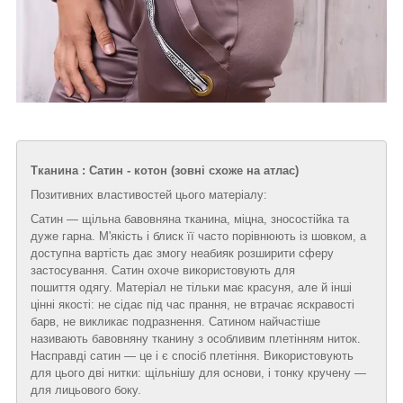
Тканина : Сатин - котон (зовні схоже на атлас)
Позитивних властивостей цього матеріалу:
Сатин — щільна бавовняна тканина, міцна, зносостійка та
дуже гарна. М'якість і блиск її часто порівнюють із шовком, а
доступна вартість дає змогу неабияк розширити сферу
застосування. Сатин охоче використовують для
пошиття одягу. Матеріал не тільки має красуня, але й інші
цінні якості: не сідає під час прання, не втрачає яскравості
барв, не викликає подразнення. Сатином найчастіше
називають бавовняну тканину з особливим плетінням ниток.
Насправді сатин — це і є спосіб плетіння. Використовують
для цього дві нитки: щільнішу для основи, і тонку кручену —
для лицьового боку.