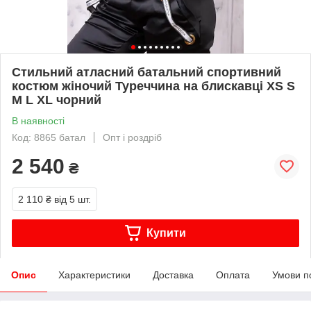
Стильний атласний батальний спортивний
костюм жіночий Туреччина на блискавці XS S
M L XL чорний
В наявності
Код: 8865 батал
Опт і роздріб
2 540
₴
2 110 ₴
від 5 шт.
Купити
Опис
Характеристики
Доставка
Оплата
Умови п