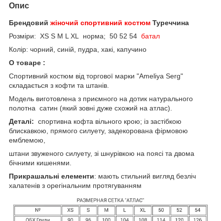
Опис
Брендовий
жіночий спортивний костюм
Туреччина
Розміри: XS S M L XL норма; 50 52 54
батал
Колір: чорний, синій, пудра, хакі, капучино
О товаре :
Спортивний костюм від торгової марки "Ameliya Serg"
складається з кофти та штанів.
Модель виготовлена з приємного на дотик натурального
полотна сатин (який зовні дуже схожий на атлас).
Деталі:
спортивна кофта вільного крою; із застібкою
блискавкою, прямого силуету, задекорована фірмовою
емблемою,
штани звуженого силуету, зі шнурівкою на поясі та двома
бічними кишенями.
Прикрашальні елементи
: мають стильний вигляд безліч
халатенів з орегінальним протягуванням