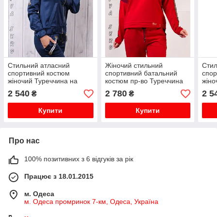
Стильний атласний
Жіночий стильний
Стил
спортивний костюм
спортивний батальний
спор
жіночий Туреччина на
костюм пр-во Туреччина
жіно
блискавці XS S M L XL
No8877 червоний
блис
2 540
2 780
2 5
₴
₴
синій
чор
Купити
Купити
Про нас
100% позитивних з 6 відгуків за рік
Працює з 18.01.2015
м. Одеса
м. Одеса промринок 7-км, Одеса, Україна