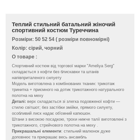
Теплий стильний батальний жіночий
спортивний костюм Туреччина
Розміри: 50 52 54 ( розміри повномірні)
Колір: сірий, чорний
О товаре :
Спортивний костюм від торгової марки "Ameliya Serg"
складається з кофти без блискавки та штанів
напівприталеного силуету
Модель виготовлена з комбінованих тканин: трикотаж
тринитка + приємного на дотик трикотажного натурального
полотна на меху
Деталі:
верх складається зі злегка подовженої кофти —
стилю світшот; без застібки змійки, прямого силуету,
особливий лиск надає об'ємний капюшон.
Штани з високою посадкою, трохи нижче талії виготовлені з
трикотажного, стрейчового полотна на меху .
Прикрашальні елементи
: стильний малюнок дуже
доповнює та прикрашає весь ансамбль