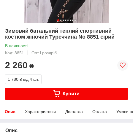
Зимовий батальний теплий спортивний
костюм жіночий Туреччина No 8851 сірий
В наявності
Код: 8851
Опт і роздріб
2 260
₴
1 780 ₴
від 4 шт.
Купити
Опис
Характеристики
Доставка
Оплата
Умови п
Опис