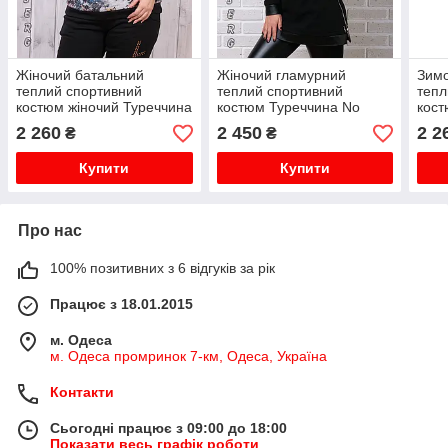
Жіночий батальний
Жіночий гламурний
Зимо
теплий спортивний
теплий спортивний
тепл
костюм жіночий Туреччина
костюм Туреччина No
кост
сірий No 8851
8849 чорний
No 8
2 260
2 450
2 2
₴
₴
Купити
Купити
Про нас
100% позитивних з 6 відгуків за рік
Працює з 18.01.2015
м. Одеса
м. Одеса промринок 7-км, Одеса, Україна
Контакти
Сьогодні працює з 09:00 до 18:00
Показати весь графік роботи