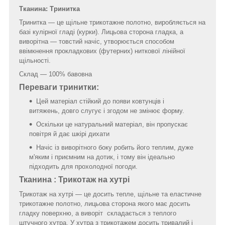
Тканина: Тринитка
Тринитка — це щільне трикотажне полотно, виробляється на
базі кулірної гладі (курки). Лицьова сторона гладка, а
виворітна — товстий начіс, утворюється способом
ввімкнення прокладкових (футерних) ниткової лінійної
щільності.
Склад — 100% бавовна
Переваги тринитки:
Цей матеріал стійкий до появи ковтунців і
витяжень, довго слугує і згодом не змінює форму.
Оскільки це натуральний матеріал, він пропускає
повітря й дає шкірі дихати
Начіс із виворітного боку робить його теплим, дуже
м'яким і приємним на дотик, і тому він ідеально
підходить для прохолодної погоди.
Тканина : Трикотаж на хутрі
Трикотаж на хутрі — це досить тепле, щільне та еластичне
трикотажне полотно, лицьова сторона якого має досить
гладку поверхню, а виворіт складається з теплого
штучного хутра. У хутра з трикотажем досить тривалий і