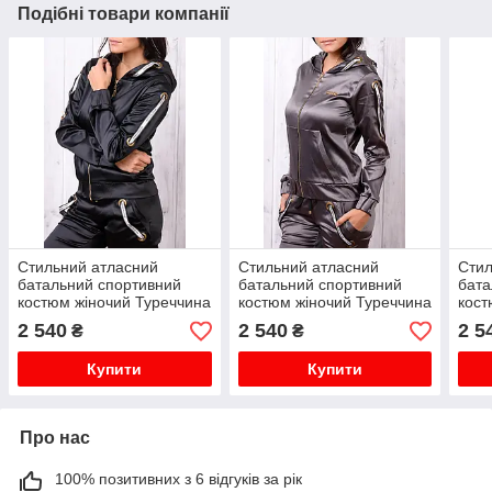
Подібні товари компанії
Стильний атласний
Стильний атласний
Стил
батальний спортивний
батальний спортивний
бата
костюм жіночий Туреччина
костюм жіночий Туреччина
кост
на блискавці XS S M L XL
на блискавці XS S M L XL
на б
2 540
2 540
2 5
₴
₴
чорний
хакі
сині
Купити
Купити
Про нас
100% позитивних з 6 відгуків за рік