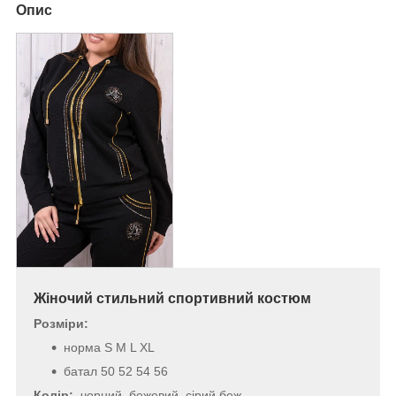
Опис
Жіночий стильний спортивний костюм
Розміри:
норма S M L XL
батал 50 52 54 56
Колір:
чорний, бежевий, сірий беж