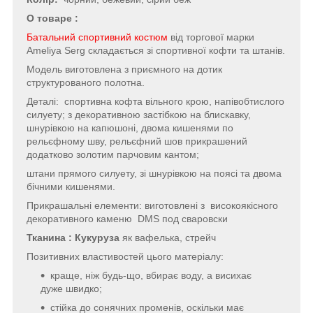
О товаре :
Батальний спортивний костюм
від торгової марки
Ameliya Serg складається зі спортивної кофти та штанів.
Модель виготовлена з приємного на дотик
структурованого полотна.
Деталі: спортивна кофта вільного крою, напівобтислого
силуету; з декоративною застібкою на блискавку,
шнурівкою на капюшоні, двома кишенями по
рельєфному шву, рельєфний шов прикрашений
додатково золотим парчовим кантом;
штани прямого силуету, зі шнурівкою на поясі та двома
бічними кишенями.
Прикрашальні елементи: виготовлені з високоякісного
декоративного каменю DMS под сваровски
Тканина : Кукуруза
як вафелька, стрейч
Позитивних властивостей цього матеріалу:
краще, ніж будь-що, вбирає воду, а висихає
дуже швидко;
стійка до сонячних променів, оскільки має