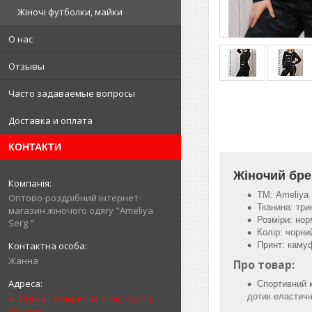
Жіночі футболки, майки
О нас
Отзывы
Часто задаваемые вопросы
Доставка и оплата
КОНТАКТИ
Жіночий бре
ТМ: Ameliya 
Оптово-роздрібний інтернет-
Тканина: три
магазин жіночого одягу "Ameliya
Розміри: нор
Serg "
Колір: чорни
Принт: кам
Жанна
Про товар:
Спортивний к
дотик еластичн
м. Одеса промринок 7-км, Одеса,
Україна