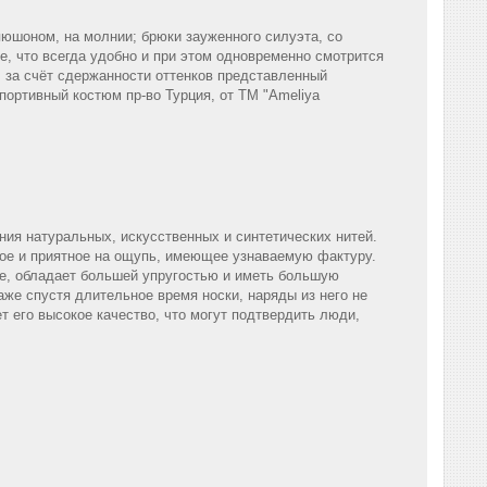
апюшоном, на молнии; брюки зауженного силуэта, со
, что всегда удобно и при этом одновременно смотрится
 за счёт сдержанности оттенков представленный
спортивный костюм пр-во Турция, от ТМ "Ameliya
ения натуральных, искусственных и синтетических нитей.
гкое и приятное на ощупь, имеющее узнаваемую фактуру.
ее, обладает большей упругостью и иметь большую
аже спустя длительное время носки, наряды из него не
 его высокое качество, что могут подтвердить люди,