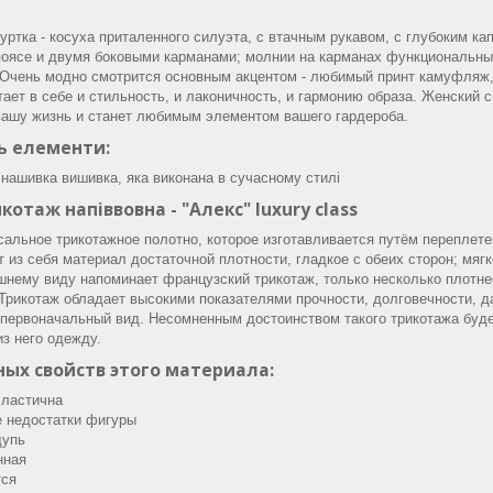
уртка - косуха приталенного силуэта, с втачным рукавом, с глубоким к
поясе и двумя боковыми карманами; молнии на карманах функциональные
.Очень модно смотрится основным акцентом - любимый принт камуфляж,
ает в себе и стильность, и лаконичность, и гармонию образа. Женский 
 вашу жизнь и станет любимым элементом вашего гардероба.
 елементи:
нашивка вишивка, яка виконана в сучасному стилі
отаж напіввовна - "Алекс" luxury class
рсальное трикотажное полотно, которое изготавливается путём переплет
 из себя материал достаточной плотности, гладкое с обеих сторон; мя
шнему виду напоминает французский трикотаж, только несколько плотн
Трикотаж обладает высокими показателями прочности, долговечности, д
 первоначальный вид. Несомненным достоинством такого трикотажа будет
з него одежду.
ых свойств этого материала:
эластична
е недостатки фигуры
щупь
нная
тся