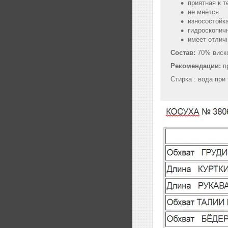
приятная к т
не мнётся
износостойка
гидроскопич
имеет отлич
Состав:
70% виск
Рекомендации:
пр
Стирка : вода при