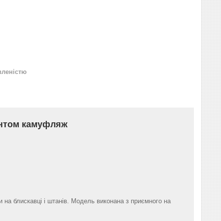
вленістю
интом камуфляж
и на блискавці і штанів. Модель виконана з приємного на