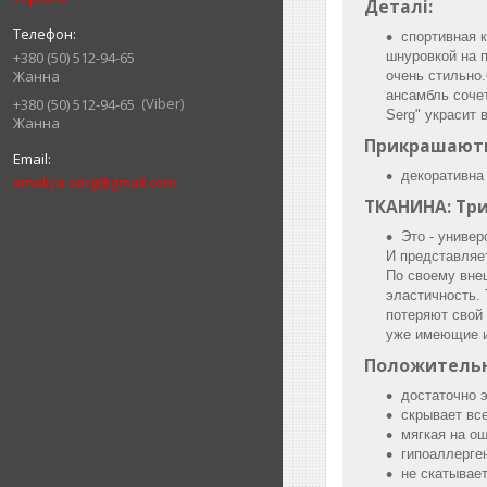
Деталі:
спортивная к
+380 (50) 512-94-65
шнуровкой на 
Жанна
очень стильно
ансамбль сочет
Viber
+380 (50) 512-94-65
Serg" украсит
Жанна
Прикрашають
декоративна 
ameliya.serg@gmail.com
ТКАНИНА: Трик
Это - униве
И представляет
По своему вне
эластичность. 
потеряют свой
уже имеющие и
Положительн
достаточно 
скрывает вс
мягкая на о
гипоаллерге
не скатывае