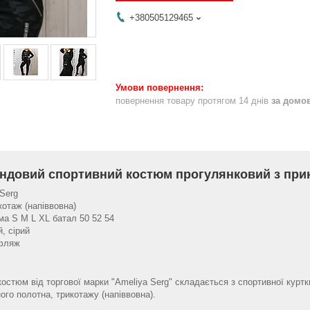
+380505129465
повернення товару протягом 14 днів
за домо
ндовий спортивний костюм прогулянковий з пр
Serg
котаж (напіввовна)
ма S M L XL батал 50 52 54
й, сірий
уфляж
остюм від торгової марки "Ameliya Serg" складається з спортивної куртк
ого полотна, трикотажу (напіввовна).