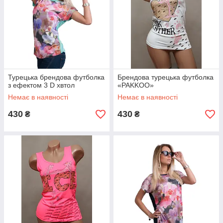
Турецька брендова футболка
Брендова турецька футболка
з ефектом 3 D хвтол
«PAKKOO»
Немає в наявності
Немає в наявності
430
430
₴
₴