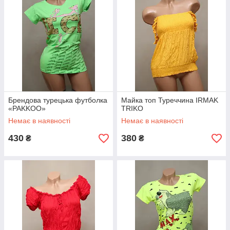
Брендова турецька футболка
Майка топ Туреччина IRMAK
«PAKKOO»
TRIKO
Немає в наявності
Немає в наявності
430
380
₴
₴