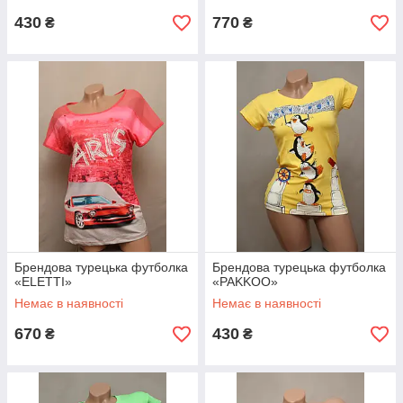
430
770
₴
₴
Брендова турецька футболка
Брендова турецька футболка
«ELETTI»
«PAKKOO»
Немає в наявності
Немає в наявності
670
430
₴
₴